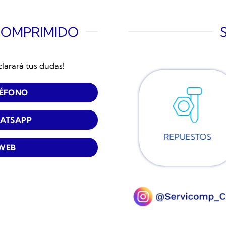
COMPRIMIDO
clarará tus dudas!
LÉFONO
ATSAPP
REPUESTOS
 WEB