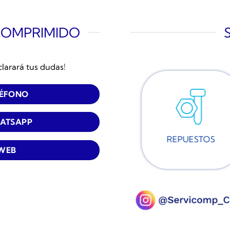
COMPRIMIDO
clarará tus dudas!
LÉFONO
ATSAPP
REPUESTOS
 WEB