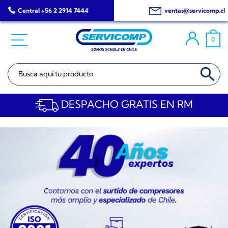
Saltar
Central +56 2 2914 7444
ventas@servicomp.cl
al
contenido
0
BOTÓN DE BÚSQ
Buscar:
DESPACHO GRATIS EN RM