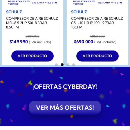
SCHULZ
SCHULZ
COMPRESOR DE AIRE SCHULZ
COMPRESOR DE AIRE SCHULZ
MSI-8.5 2HP 50L 8.3BAR
CSL-10.1 2HP 100L 9.7BAR
8.5CFM
10CFM
$
209.990
$
850.000
El
El
El
El
$
149.990
$
690.000
(IVA incluido)
(IVA incluido)
precio
precio
precio
precio
original
actual
original
actual
era:
es:
era:
es:
VER PRODUCTO
VER PRODUCTO
$209.990.
$149.990.
$850.000.
$690.000.
¡OFERTAS CYBERDAY
!
VER MÁS OFERTAS!