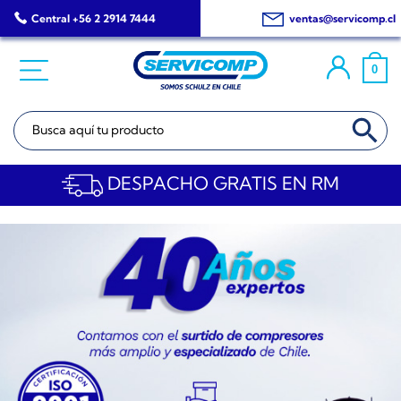
Saltar
Central +56 2 2914 7444
ventas@servicomp.cl
al
contenido
0
BOTÓN DE BÚSQ
Buscar:
DESPACHO GRATIS EN RM