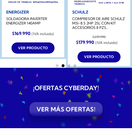
ENERGIZER
SCHULZ
SOLDADORA INVERTER
COMPRESOR DE AIRE SCHULZ
ENERGIZER 140AMP
MSI-8.5 2HP 25L CON KIT
ACCESORIOS 8 PZS
ABSORCIÓN
$
169.990
(IVA incluido)
$
219.990
El
El
$
179.990
(IVA incluido)
precio
precio
VER PRODUCTO
original
actual
era:
es:
VER PRODUCTO
$219.990.
$179.990.
¡OFERTAS CYBERDAY
!
VER MÁS OFERTAS!