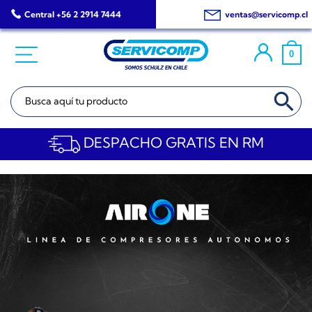
Saltar
Central +56 2 2914 7444
ventas@servicomp.cl
al
contenido
0
BOTÓN DE BÚSQ
Buscar:
DESPACHO GRATIS EN RM