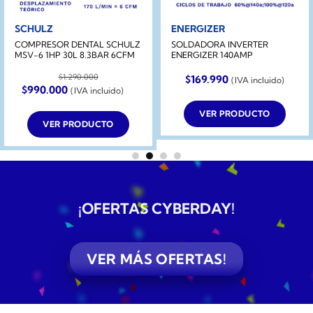
SCHULZ
ENERGIZER
COMPRESOR DENTAL SCHULZ
SOLDADORA INVERTER
MSV-6 1HP 30L 8.3BAR 6CFM
ENERGIZER 140AMP
$
1.290.000
$
169.990
(IVA incluido)
El
El
$
990.000
(IVA incluido)
precio
precio
original
actual
VER PRODUCTO
era:
es:
VER PRODUCTO
$1.290.000.
$990.000.
¡OFERTAS CYBERDAY
!
VER MÁS OFERTAS!