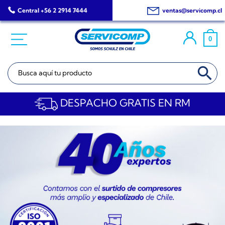
Saltar
Central +56 2 2914 7444
ventas@servicomp.cl
al
contenido
0
BOTÓN DE BÚSQ
Buscar:
DESPACHO GRATIS EN RM