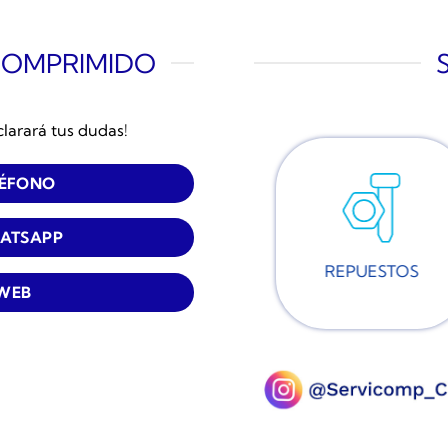
COMPRIMIDO
clarará tus dudas!
LÉFONO
ATSAPP
REPUESTOS
 WEB