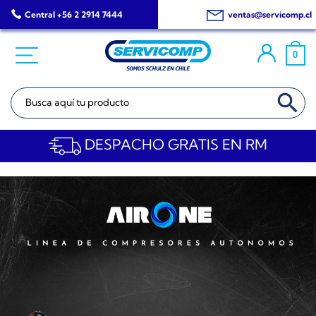
Saltar
Central +56 2 2914 7444
ventas@servicomp.cl
al
contenido
0
BOTÓN DE BÚSQ
Buscar:
DESPACHO GRATIS EN RM