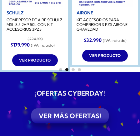
SCHULZ
AIRONE
COMPRESOR DE AIRE SCHULZ
KIT ACCESORIOS PARA
MSI-8.5 2HP 50L CON KIT
COMPRESOR 3 PZS AIRONE
ACCESORIOS 3PZS
GRAVEDAD
$
224.990
$
32.990
(IVA incluido)
El
El
$
179.990
(IVA incluido)
precio
precio
original
actual
VER PRODUCTO
era:
es:
VER PRODUCTO
$224.990.
$179.990.
¡OFERTAS CYBERDAY
!
VER MÁS OFERTAS!