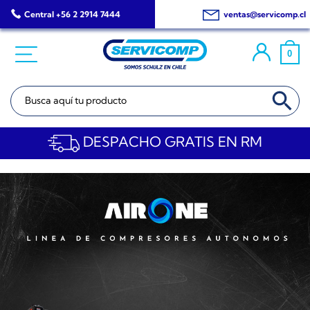
Saltar
Central +56 2 2914 7444
ventas@servicomp.cl
al
contenido
0
BOTÓN DE BÚSQ
Buscar:
DESPACHO GRATIS EN RM