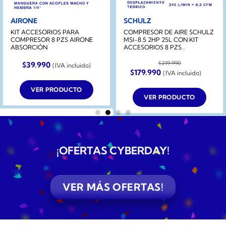
AIRONE
SCHULZ
KIT ACCESORIOS PARA
COMPRESOR DE AIRE SCHULZ
COMPRESOR 8 PZS AIRONE
MSI-8.5 2HP 25L CON KIT
ABSORCIÓN
ACCESORIOS 8 PZS
ABSORCIÓN
$
219.990
$
39.990
(IVA incluido)
El
El
$
179.990
(IVA incluido)
precio
precio
original
actual
VER PRODUCTO
era:
es:
VER PRODUCTO
$219.990.
$179.990.
¡OFERTAS CYBERDAY
!
VER MÁS OFERTAS!