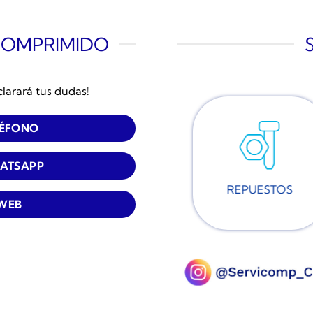
COMPRIMIDO
clarará tus dudas!
LÉFONO
ATSAPP
REPUESTOS
 WEB