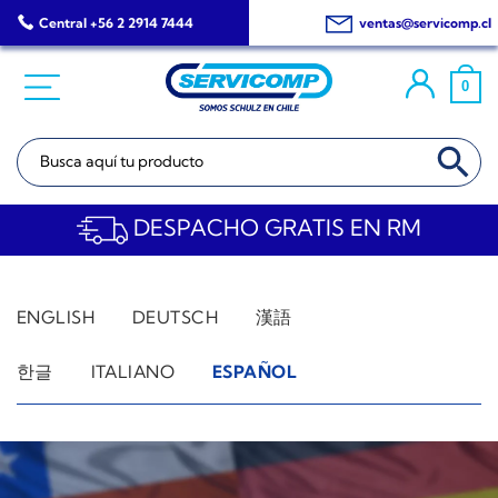
Saltar
Central +56 2 2914 7444
ventas@servicomp.cl
al
contenido
0
BOTÓN DE BÚSQ
Buscar:
DESPACHO GRATIS EN RM
ENGLISH
DEUTSCH
漢語
한글
ITALIANO
ESPAÑOL