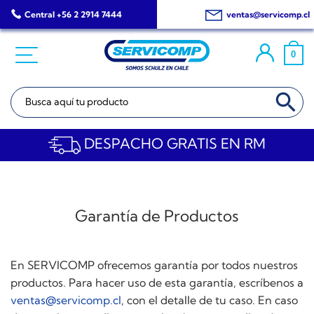
Saltar
Central +56 2 2914 7444
ventas@servicomp.cl
al
contenido
0
BOTÓN DE BÚSQ
Buscar:
DESPACHO GRATIS EN RM
Garantía de Productos
En SERVICOMP ofrecemos garantía por todos nuestros
productos. Para hacer uso de esta garantía, escríbenos a
ventas@servicomp.cl
, con el detalle de tu caso. En caso