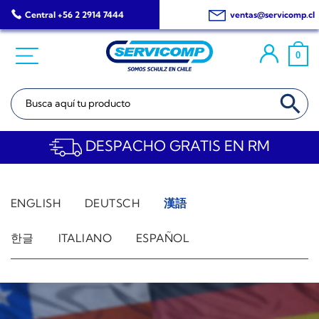
Saltar
Central +56 2 2914 7444
ventas@servicomp.cl
al
contenido
0
BOTÓN DE BÚSQ
Buscar:
DESPACHO GRATIS EN RM
ENGLISH
DEUTSCH
漢語
한글
ITALIANO
ESPAÑOL