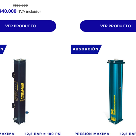
$
550.000
El
440.000
(IVA incluido)
ecio
precio
iginal
actual
a:
es:
VER PRODUCTO
VER PRODUCTO
50.000.
$440.000.