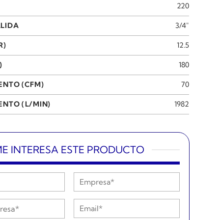
220
LIDA
3/4"
R)
12.5
)
180
ENTO (CFM)
70
NTO (L/MIN)
1982
E INTERESA ESTE PRODUCTO