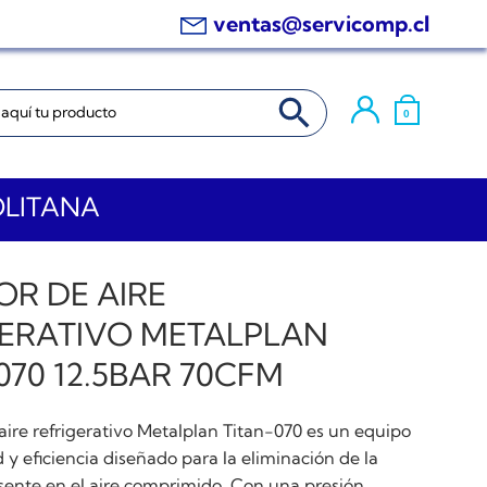
ventas@servicomp.cl
BOTÓN DE BÚSQUEDA
0
OLITANA
R DE AIRE
GERATIVO METALPLAN
070 12.5BAR 70CFM
aire refrigerativo Metalplan Titan-070 es un equipo
d y eficiencia diseñado para la eliminación de la
nte en el aire comprimido. Con una presión