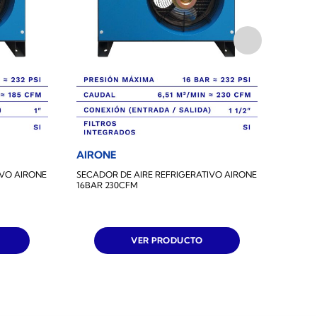
AIRONE
AIRO
IVO AIRONE
SECADOR DE AIRE REFRIGERATIVO AIRONE
SECADO
16BAR 230CFM
16BAR
VER PRODUCTO