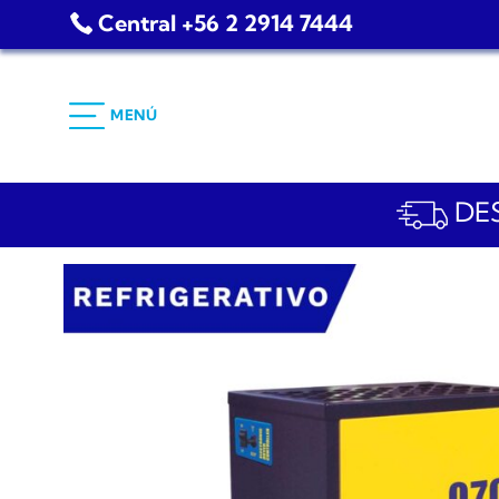
Saltar
Central +56 2 2914 7444
al
contenido
MENÚ
DES