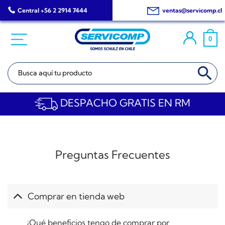
Saltar
Central +56 2 2914 7444
ventas@servicomp.cl
al
contenido
0
BOTÓN DE BÚSQ
Buscar:
DESPACHO GRATIS EN RM
Preguntas Frecuentes
Comprar en tienda web
¿Qué beneficios tengo de comprar por