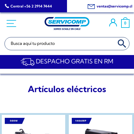
Saltar
Central +56 2 2914 7444
ventas@servicomp.cl
al
contenido
0
BOTÓN DE BÚSQ
Buscar:
DESPACHO GRATIS EN RM
Artículos eléctricos