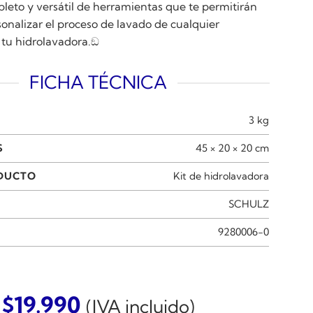
leto y versátil de herramientas que te permitirán
onalizar el proceso de lavado de cualquier
 tu hidrolavadora.ඞ
FICHA TÉCNICA
3 kg
S
45 × 20 × 20 cm
ODUCTO
Kit de hidrolavadora
SCHULZ
9280006-0
$
19.990
(IVA incluido)