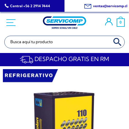
Saltar
Central +56 2 2914 7444
ventas@servicomp.cl
al
contenido
0
BOTÓN DE BÚSQ
Buscar:
DESPACHO GRATIS EN RM