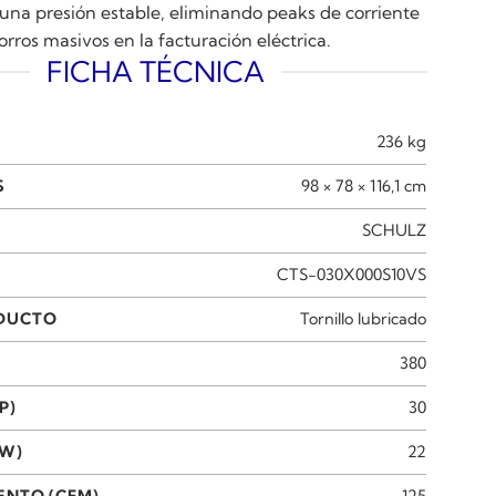
una presión estable, eliminando peaks de corriente
rros masivos en la facturación eléctrica.
FICHA TÉCNICA
236 kg
S
98 × 78 × 116,1 cm
SCHULZ
CTS-030X000S10VS
ODUCTO
Tornillo lubricado
380
P)
30
KW)
22
ENTO (CFM)
125