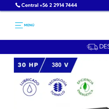
Saltar
Central +56 2 2914 7444
al
contenido
MENÚ
DES