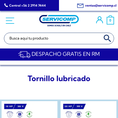
Saltar
Central +56 2 2914 7444
ventas@servicomp.cl
al
contenido
0
BOTÓN DE BÚSQ
Buscar:
DESPACHO GRATIS EN RM
Tornillo lubricado