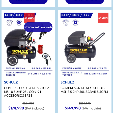
$199.990.
$139.990.
$229.990.
$179.990.
¡OFERTA!
¡OFERTA!
Precio solo en web
SCHULZ
SCHULZ
COMPRESOR DE AIRE SCHULZ
COMPRESOR DE AIRE SCHULZ
MSI-8.5 2HP 25L CON KIT
MSI-8.5 2HP 50L 8.3BAR 8.5CFM
ACCESORIOS 3PZS
$
214.990
$
209.990
El
El
El
El
$
174.990
$
149.990
(IVA incluido)
(IVA incluido)
precio
precio
precio
precio