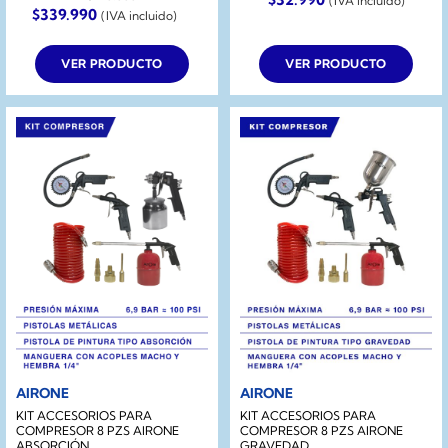
(IVA incluido)
El
El
$
339.990
(IVA incluido)
precio
precio
original
actual
era:
es:
VER PRODUCTO
VER PRODUCTO
$490.000.
$339.990.
AIRONE
AIRONE
KIT ACCESORIOS PARA
KIT ACCESORIOS PARA
COMPRESOR 8 PZS AIRONE
COMPRESOR 8 PZS AIRONE
ABSORCIÓN
GRAVEDAD