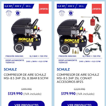
¡OFERTA!
¡OFERTA!
SCHULZ
SCHULZ
COMPRESOR DE AIRE SCHULZ
COMPRESOR DE AIRE SCHULZ
MSI-8.5 2HP 25L 8.3BAR 8.5CFM
MSI-8.5 2HP 25L CON KIT
ACCESORIOS 8PZS
$
199.990
$
229.990
El
El
El
El
$
139.990
$
179.990
(IVA incluido)
(IVA incluido)
precio
precio
precio
precio
original
actual
original
actual
era:
es:
era:
es:
VER PRODUCTO
VER PRODUCTO