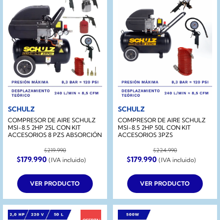
SCHULZ
SCHULZ
COMPRESOR DE AIRE SCHULZ
COMPRESOR DE AIRE SCHULZ
MSI-8.5 2HP 25L CON KIT
MSI-8.5 2HP 50L CON KIT
ACCESORIOS 8 PZS ABSORCIÓN
ACCESORIOS 3PZS
$
219.990
$
224.990
El
El
El
El
$
179.990
$
179.990
(IVA incluido)
(IVA incluido)
precio
precio
precio
precio
original
actual
original
actual
era:
es:
era:
es:
VER PRODUCTO
VER PRODUCTO
$219.990.
$179.990.
$224.990.
$179.990.