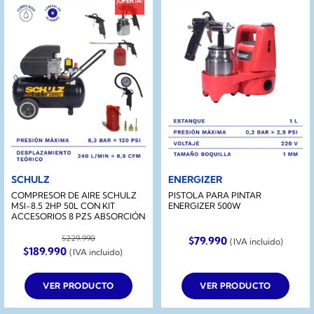
¡OFERTA!
SCHULZ
ENERGIZER
COMPRESOR DE AIRE SCHULZ
PISTOLA PARA PINTAR
MSI-8.5 2HP 50L CON KIT
ENERGIZER 500W
ACCESORIOS 8 PZS ABSORCIÓN
$
229.990
$
79.990
(IVA incluido)
El
El
$
189.990
(IVA incluido)
precio
precio
original
actual
era:
es:
VER PRODUCTO
VER PRODUCTO
$229.990.
$189.990.