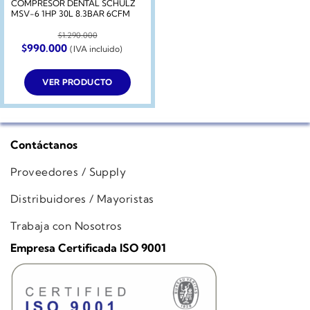
COMPRESOR DENTAL SCHULZ
MSV-6 1HP 30L 8.3BAR 6CFM
$
1.290.000
El
El
$
990.000
(IVA incluido)
precio
precio
original
actual
era:
es:
VER PRODUCTO
$1.290.000.
$990.000.
Contáctanos
Proveedores / Supply
Distribuidores / Mayoristas
Trabaja con Nosotros
Empresa Certificada ISO 9001