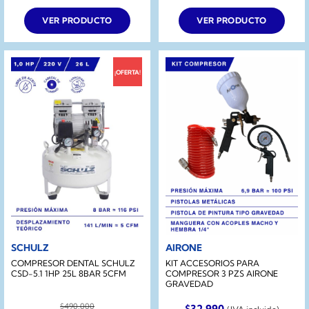
original
actual
original
actual
era:
es:
era:
es:
VER PRODUCTO
VER PRODUCTO
$214.990.
$174.990.
$209.990.
$149.990.
¡OFERTA!
SCHULZ
AIRONE
COMPRESOR DENTAL SCHULZ
KIT ACCESORIOS PARA
CSD-5.1 1HP 25L 8BAR 5CFM
COMPRESOR 3 PZS AIRONE
GRAVEDAD
$
490.000
$
32.990