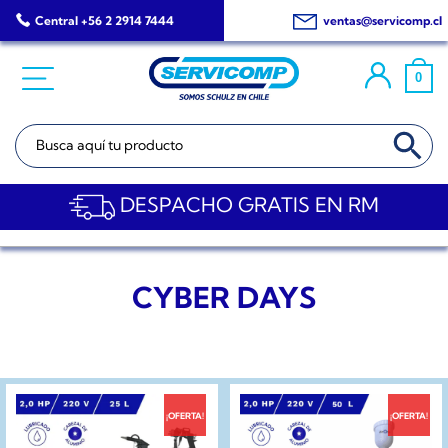
Saltar
Central +56 2 2914 7444
ventas@servicomp.cl
al
contenido
0
BOTÓN DE BÚSQ
Buscar:
DESPACHO GRATIS EN RM
CYBER DAYS
¡OFERTA!
¡OFERTA!