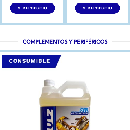
original
actual
original
actual
era:
es:
era:
es:
VER PRODUCTO
VER PRODUCTO
$519.990.
$459.990.
$209.990.
$149.990.
COMPLEMENTOS Y PERIFÉRICOS