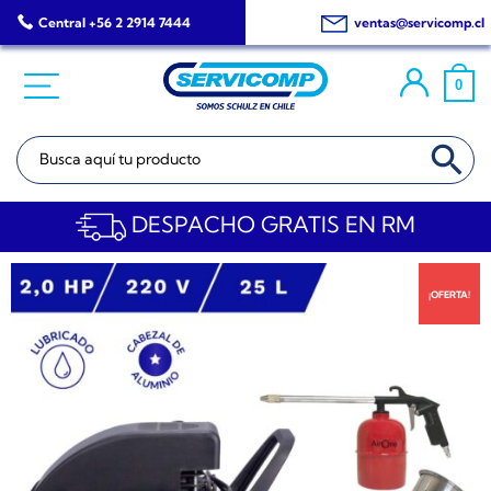
Saltar
Central +56 2 2914 7444
ventas@servicomp.cl
al
contenido
0
BOTÓN DE BÚSQ
Buscar:
DESPACHO GRATIS EN RM
¡OFERTA!