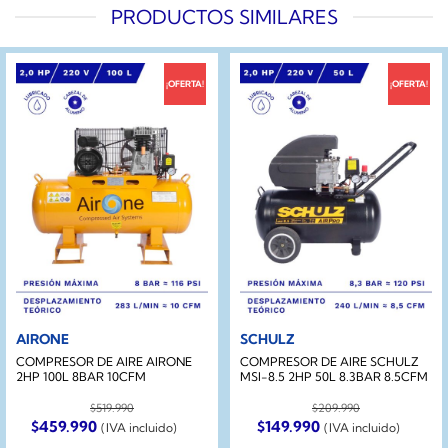
PRODUCTOS SIMILARES
¡OFERTA!
¡OFERTA!
AIRONE
SCHULZ
COMPRESOR DE AIRE AIRONE
COMPRESOR DE AIRE SCHULZ
2HP 100L 8BAR 10CFM
MSI-8.5 2HP 50L 8.3BAR 8.5CFM
$
519.990
$
209.990
El
El
El
El
$
459.990
$
149.990
(IVA incluido)
(IVA incluido)
precio
precio
precio
precio