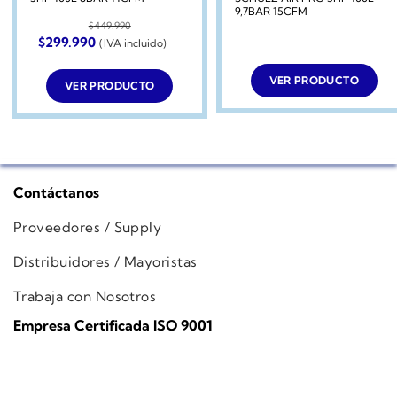
9,7BAR 15CFM
$
449.990
El
El
$
299.990
(IVA incluido)
precio
precio
original
actual
era:
es:
VER PRODUCTO
VER PRODUCTO
$449.990.
$299.990.
Contáctanos
Proveedores / Supply
Distribuidores / Mayoristas
Trabaja con Nosotros
Empresa Certificada ISO 9001