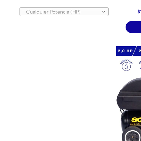
E
$
Cualquier Potencia (HP)
p
o
e
$