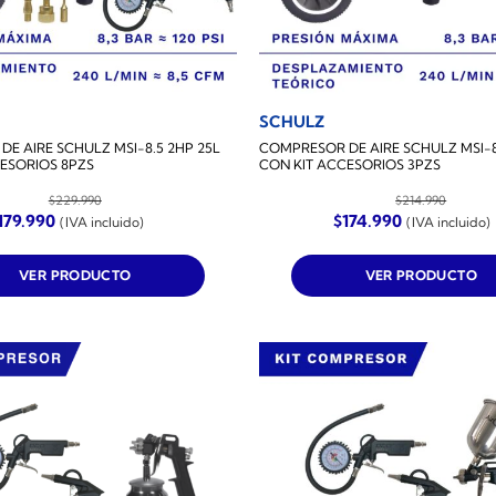
SCHULZ
E AIRE SCHULZ MSI-8.5 2HP 25L
COMPRESOR DE AIRE SCHULZ MSI-8
ESORIOS 8PZS
CON KIT ACCESORIOS 3PZS
$
229.990
$
214.990
l
El
El
El
179.990
$
174.990
(IVA incluido)
(IVA incluido)
recio
precio
precio
precio
riginal
actual
original
actual
ra:
es:
era:
es:
VER PRODUCTO
VER PRODUCTO
229.990.
$179.990.
$214.990.
$174.990.