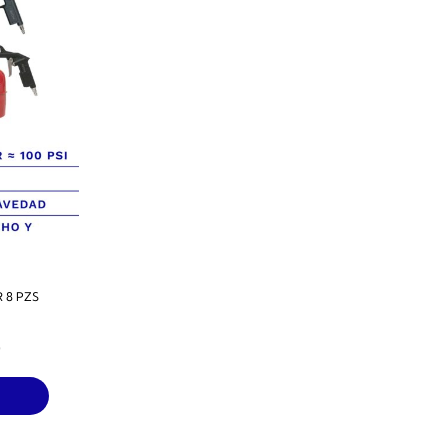
 8 PZS
)