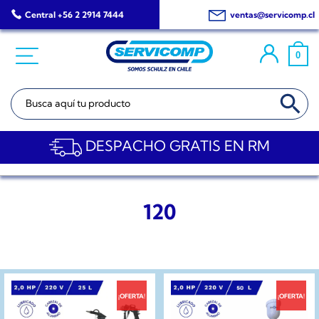
Saltar
Central +56 2 2914 7444
ventas@servicomp.cl
al
contenido
0
BOTÓN DE BÚSQ
Buscar:
DESPACHO GRATIS EN RM
120
¡OFERTA!
¡OFERTA!