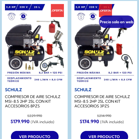
¡OFERTA!
¡OFERTA!
Precio solo en web
SCHULZ
SCHULZ
COMPRESOR DE AIRE SCHULZ
COMPRESOR DE AIRE SCHULZ
MSI-8.5 2HP 25L CON KIT
MSI-8.5 2HP 25L CON KIT
ACCESORIOS 8PZS
ACCESORIOS 3PZS
$
229.990
$
214.990
El
El
El
El
$
179.990
$
174.990
(IVA incluido)
(IVA incluido)
precio
precio
precio
precio
original
actual
original
actual
era:
es:
era:
es:
VER PRODUCTO
VER PRODUCTO
$229.990.
$179.990.
$214.990.
$174.990.