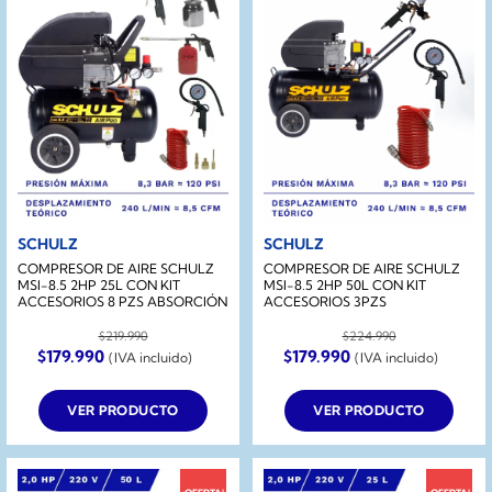
SCHULZ
SCHULZ
COMPRESOR DE AIRE SCHULZ
COMPRESOR DE AIRE SCHULZ
MSI-8.5 2HP 25L CON KIT
MSI-8.5 2HP 50L CON KIT
ACCESORIOS 8 PZS ABSORCIÓN
ACCESORIOS 3PZS
$
219.990
$
224.990
El
El
El
El
$
179.990
$
179.990
(IVA incluido)
(IVA incluido)
precio
precio
precio
precio
original
actual
original
actual
era:
es:
era:
es:
VER PRODUCTO
VER PRODUCTO
$219.990.
$179.990.
$224.990.
$179.990.