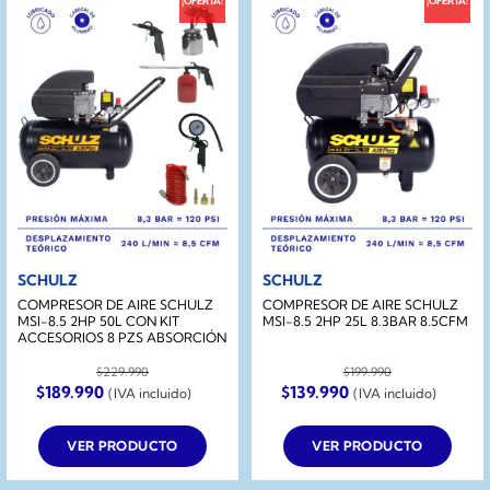
¡OFERTA!
¡OFERTA!
SCHULZ
SCHULZ
COMPRESOR DE AIRE SCHULZ
COMPRESOR DE AIRE SCHULZ
MSI-8.5 2HP 50L CON KIT
MSI-8.5 2HP 25L 8.3BAR 8.5CFM
ACCESORIOS 8 PZS ABSORCIÓN
$
229.990
$
199.990
El
El
El
El
$
189.990
$
139.990
(IVA incluido)
(IVA incluido)
precio
precio
precio
precio
original
actual
original
actual
era:
es:
era:
es:
VER PRODUCTO
VER PRODUCTO
$229.990.
$189.990.
$199.990.
$139.990.