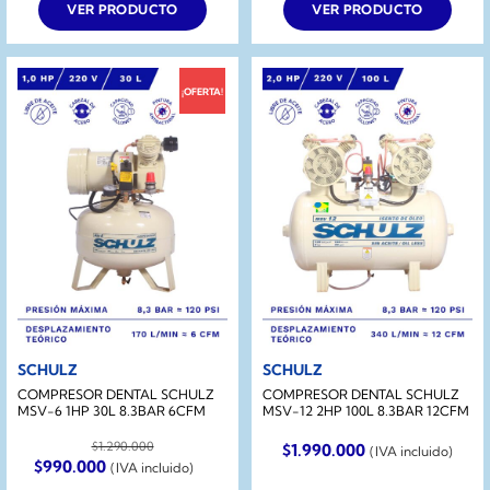
VER PRODUCTO
VER PRODUCTO
¡OFERTA!
SCHULZ
SCHULZ
COMPRESOR DENTAL SCHULZ
COMPRESOR DENTAL SCHULZ
MSV-6 1HP 30L 8.3BAR 6CFM
MSV-12 2HP 100L 8.3BAR 12CFM
$
1.290.000
$
1.990.000
(IVA incluido)
El
El
$
990.000
(IVA incluido)
precio
precio