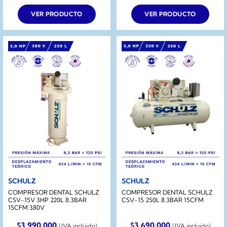
original
actual
era:
es:
VER PRODUCTO
VER PRODUCTO
$1.290.000.
$990.000.
SCHULZ
SCHULZ
COMPRESOR DENTAL SCHULZ
COMPRESOR DENTAL SCHULZ
CSV-15V 3HP 220L 8.3BAR
CSV-15 250L 8.3BAR 15CFM
15CFM 380V
$
3.990.000
$
3.690.000
(IVA incluido)
(IVA incluido)