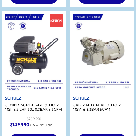
¡OFERTA!
SCHULZ
SCHULZ
COMPRESOR DE AIRE SCHULZ
CABEZAL DENTAL SCHULZ
MSI-8.5 2HP 50L 8.3BAR 8.5CFM
MSV-6 8.3BAR 6CFM
$
209.990
El
El
$
149.990
(IVA incluido)
precio
precio
original
actual