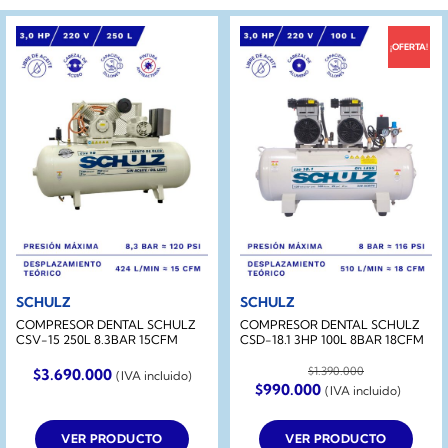
¡OFERTA!
SCHULZ
SCHULZ
COMPRESOR DENTAL SCHULZ
COMPRESOR DENTAL SCHULZ
CSV-15 250L 8.3BAR 15CFM
CSD-18.1 3HP 100L 8BAR 18CFM
$
1.390.000
$
3.690.000
(IVA incluido)
El
El
$
990.000
(IVA incluido)
precio
precio
original
actual
era:
es:
VER PRODUCTO
VER PRODUCTO
$1.390.000.
$990.000.