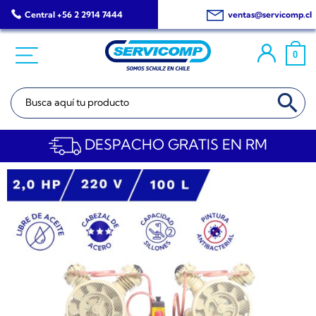
Saltar
Central +56 2 2914 7444
ventas@servicomp.cl
al
contenido
0
BOTÓN DE BÚSQ
Buscar:
DESPACHO GRATIS EN RM