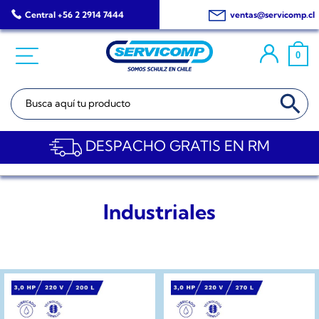
Saltar
Central +56 2 2914 7444
ventas@servicomp.cl
al
contenido
0
BOTÓN DE BÚSQ
Buscar:
DESPACHO GRATIS EN RM
Industriales