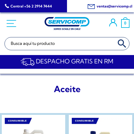
Saltar
Central +56 2 2914 7444
ventas@servicomp.cl
al
contenido
0
BOTÓN DE BÚSQ
Buscar:
DESPACHO GRATIS EN RM
Aceite