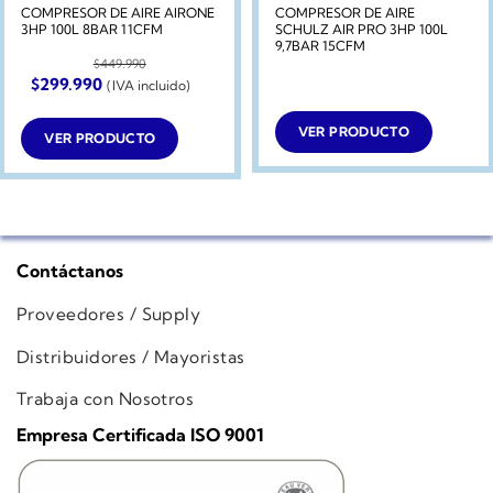
COMPRESOR DE AIRE AIRONE
COMPRESOR DE AIRE
3HP 100L 8BAR 11CFM
SCHULZ AIR PRO 3HP 100L
9,7BAR 15CFM
$
449.990
El
El
$
299.990
(IVA incluido)
precio
precio
original
actual
era:
es:
VER PRODUCTO
VER PRODUCTO
$449.990.
$299.990.
Contáctanos
Proveedores / Supply
Distribuidores / Mayoristas
Trabaja con Nosotros
Empresa Certificada ISO 9001