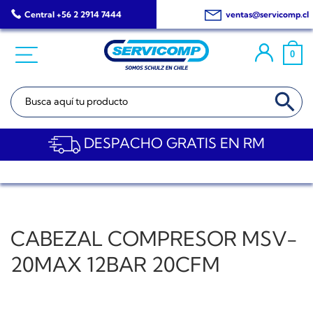
Saltar
Central +56 2 2914 7444
ventas@servicomp.cl
al
contenido
0
BOTÓN DE BÚSQ
Buscar:
DESPACHO GRATIS EN RM
CABEZAL COMPRESOR MSV-
20MAX 12BAR 20CFM