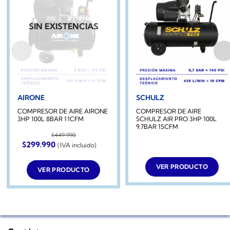
SIN EXISTENCIAS
AIRONE
SCHULZ
COMPRESOR DE AIRE AIRONE
COMPRESOR DE AIRE
3HP 100L 8BAR 11CFM
SCHULZ AIR PRO 3HP 100L
9,7BAR 15CFM
$
449.990
El
El
$
299.990
(IVA incluido)
precio
precio
original
actual
era:
es:
VER PRODUCTO
VER PRODUCTO
$449.990.
$299.990.