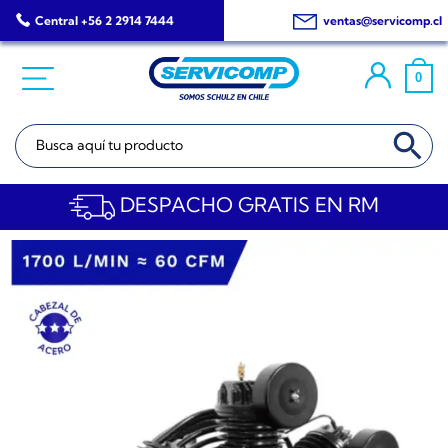
Saltar
Central +56 2 2914 7444
ventas@servicomp.cl
al
contenido
0
BOTÓN DE BÚSQ
Buscar:
DESPACHO GRATIS EN RM