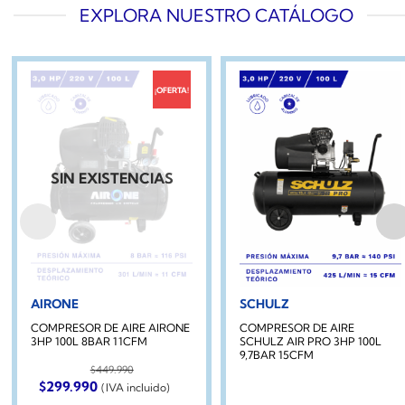
EXPLORA NUESTRO CATÁLOGO
¡OFERTA!
SIN EXISTENCIAS
AIRONE
SCHULZ
COMPRESOR DE AIRE AIRONE
COMPRESOR DE AIRE
3HP 100L 8BAR 11CFM
SCHULZ AIR PRO 3HP 100L
9,7BAR 15CFM
$
449.990
El
El
$
299.990
(IVA incluido)
precio
precio