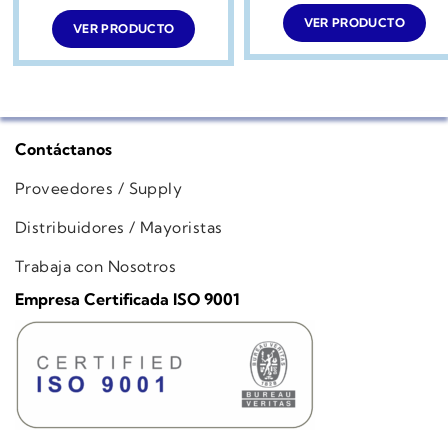
original
actual
era:
es:
VER PRODUCTO
VER PRODUCTO
$449.990.
$299.990.
Contáctanos
Proveedores / Supply
Distribuidores / Mayoristas
Trabaja con Nosotros
Empresa Certificada ISO 9001