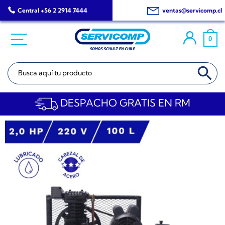
Saltar
Central +56 2 2914 7444
ventas@servicomp.cl
al
contenido
0
BOTÓN DE BÚSQ
Buscar:
DESPACHO GRATIS EN RM