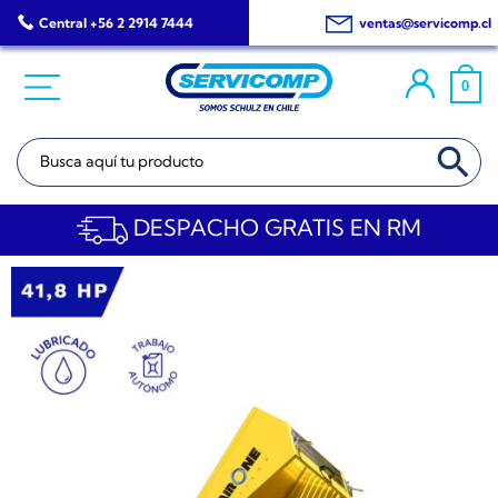
Saltar
Central +56 2 2914 7444
ventas@servicomp.cl
al
contenido
0
BOTÓN DE BÚSQ
Buscar:
DESPACHO GRATIS EN RM