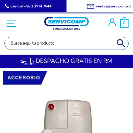
Saltar
Central +56 2 2914 7444
ventas@servicomp.cl
al
contenido
0
BOTÓN DE BÚSQ
Buscar:
DESPACHO GRATIS EN RM