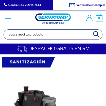
Saltar
Central +56 2 2914 7444
ventas@servicomp.cl
al
contenido
0
BOTÓN DE BÚSQ
Buscar:
DESPACHO GRATIS EN RM