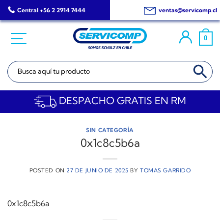
Saltar
Central +56 2 2914 7444
ventas@servicomp.cl
al
contenido
0
BOTÓN DE BÚSQ
Buscar:
DESPACHO GRATIS EN RM
SIN CATEGORÍA
0x1c8c5b6a
POSTED ON
27 DE JUNIO DE 2025
BY
TOMAS GARRIDO
0x1c8c5b6a