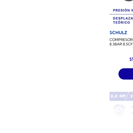
SCHULZ
COMPRESOR D
8.3BAR 8.5C
E
$
p
o
e
$