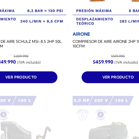
AIRONE
E AIRE SCHULZ MSI-8.5 2HP 50L
COMPRESOR DE AIRE AIRONE 2HP 1
FM
10CFM
$
209.990
$
519.990
l
El
El
El
149.990
$
459.990
(IVA incluido)
(IVA incluido)
recio
precio
precio
precio
riginal
actual
original
actual
ra:
es:
era:
es:
VER PRODUCTO
VER PRODUCTO
209.990.
$149.990.
$519.990.
$459.990.