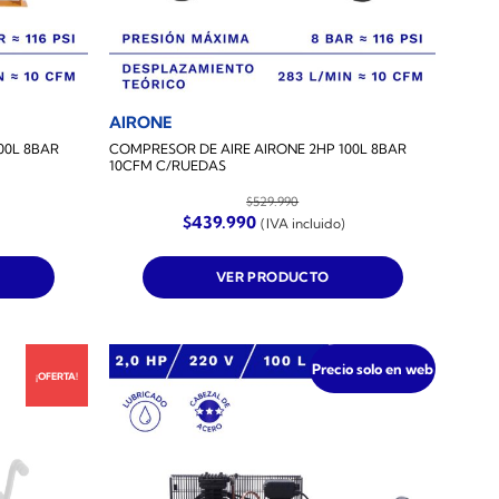
AIRONE
00L 8BAR
COMPRESOR DE AIRE AIRONE 2HP 100L 8BAR
10CFM C/RUEDAS
$
529.990
El
El
$
439.990
(IVA incluido)
precio
precio
original
actual
era:
es:
VER PRODUCTO
$529.990.
$439.990.
Precio solo en web
¡OFERTA!