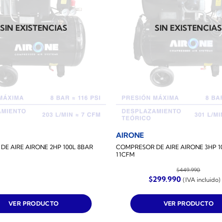
SIN EXISTENCIAS
SIN EXISTENCIA
AIRONE
E AIRE AIRONE 2HP 100L 8BAR
COMPRESOR DE AIRE AIRONE 3HP 1
11CFM
$
449.990
El
El
$
299.990
(IVA incluido)
precio
precio
original
actual
era:
es:
VER PRODUCTO
VER PRODUCTO
$449.990.
$299.990.