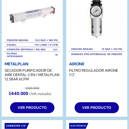
METALPLAN
AIRONE
SECADOR PURIFICADOR DE
FILTRO REGULADOR AIRONE
AIRE DENTAL 3 EN 1 METALPLAN
1/2″
12.5BAR 6CFM
$
550.000
El
El
$
440.000
(IVA incluido)
precio
precio
original
actual
era:
es:
VER PRODUCTO
VER PRODUCTO
$550.000.
$440.000.