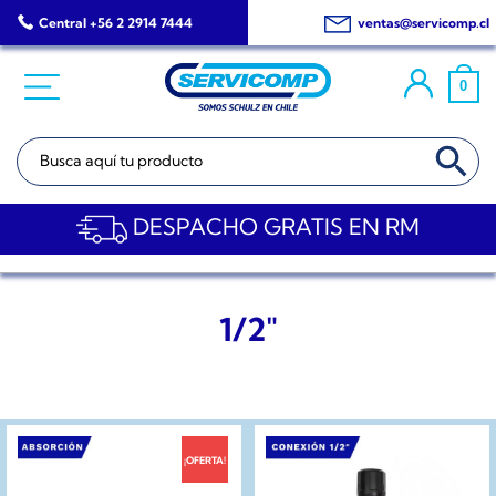
Saltar
Central +56 2 2914 7444
ventas@servicomp.cl
al
contenido
0
BOTÓN DE BÚSQ
Buscar:
DESPACHO GRATIS EN RM
1/2"
¡OFERTA!