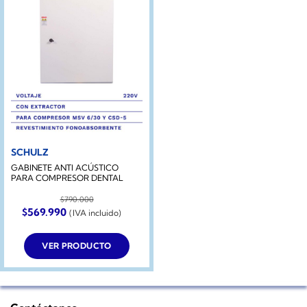
SCHULZ
GABINETE ANTI ACÚSTICO
PARA COMPRESOR DENTAL
$
790.000
El
El
$
569.990
(IVA incluido)
precio
precio
original
actual
era:
es:
VER PRODUCTO
$790.000.
$569.990.