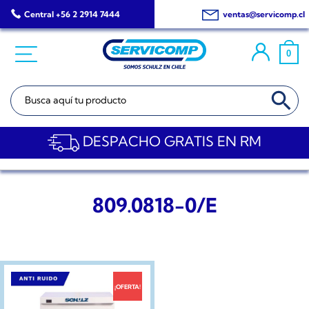
Saltar
Central +56 2 2914 7444
ventas@servicomp.cl
al
contenido
0
BOTÓN DE BÚSQ
Buscar:
DESPACHO GRATIS EN RM
809.0818-0/E
¡OFERTA!