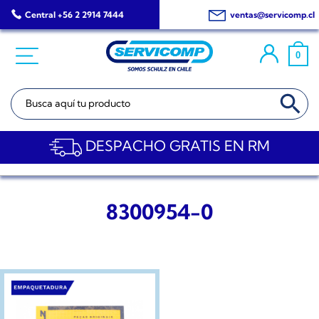
Saltar
Central +56 2 2914 7444
ventas@servicomp.cl
al
contenido
0
BOTÓN DE BÚSQ
Buscar:
DESPACHO GRATIS EN RM
8300954-0