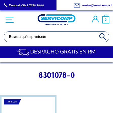
Saltar
Central +56 2 2914 7444
ventas@servicomp.cl
al
contenido
0
BOTÓN DE BÚSQ
Buscar:
DESPACHO GRATIS EN RM
8301078-0