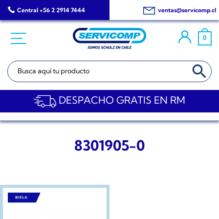
Saltar
Central +56 2 2914 7444
ventas@servicomp.cl
al
contenido
0
BOTÓN DE BÚSQ
Buscar:
DESPACHO GRATIS EN RM
8301905-0