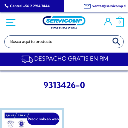
Saltar
Central +56 2 2914 7444
ventas@servicomp.cl
al
contenido
0
BOTÓN DE BÚSQ
Buscar:
DESPACHO GRATIS EN RM
9313426-0
Precio solo en web