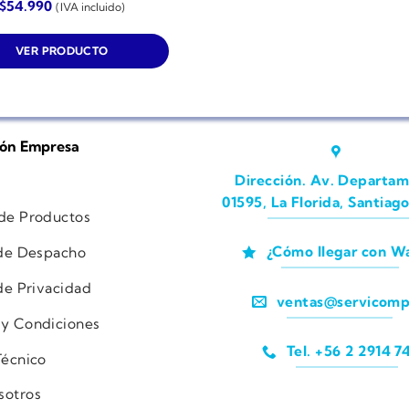
$
54.990
(IVA incluido)
VER PRODUCTO
ión Empresa
Dirección. Av. Departam
01595, La Florida, Santiago
 de Productos
¿Cómo llegar con W
 de Despacho
 de Privacidad
ventas@servicomp
 y Condiciones
Tel. +56 2 2914 7
Técnico
sotros