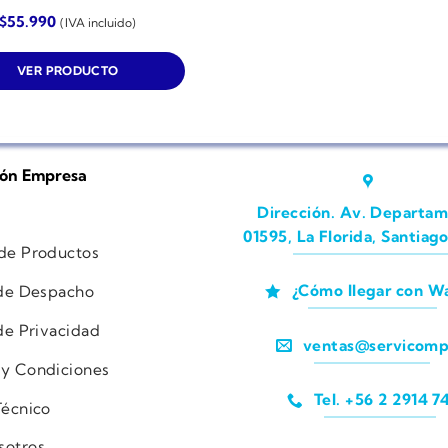
$
55.990
(IVA incluido)
VER PRODUCTO
ión Empresa
Dirección. Av. Departam
01595, La Florida, Santiago
 de Productos
¿Cómo llegar con W
 de Despacho
 de Privacidad
ventas@servicomp
 y Condiciones
Tel. +56 2 2914 7
Técnico
sotros