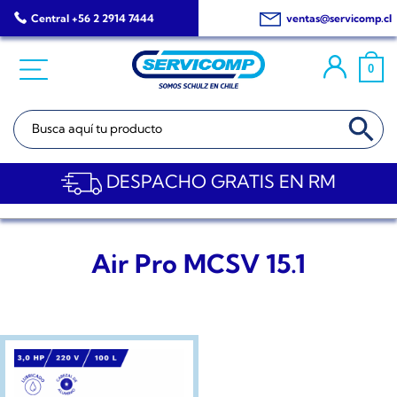
Saltar
Central +56 2 2914 7444
ventas@servicomp.cl
al
contenido
0
BOTÓN DE BÚSQ
Buscar:
DESPACHO GRATIS EN RM
Air Pro MCSV 15.1