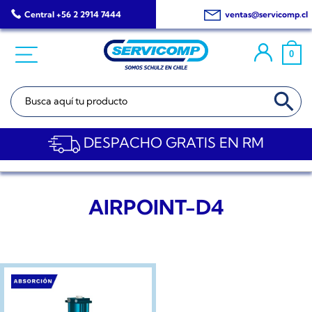
Saltar
Central +56 2 2914 7444
ventas@servicomp.cl
al
contenido
0
BOTÓN DE BÚSQ
Buscar:
DESPACHO GRATIS EN RM
AIRPOINT-D4