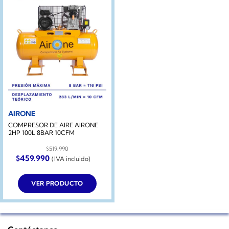
AIRONE
COMPRESOR DE AIRE AIRONE
2HP 100L 8BAR 10CFM
$
519.990
El
El
$
459.990
(IVA incluido)
precio
precio
original
actual
era:
es:
VER PRODUCTO
$519.990.
$459.990.