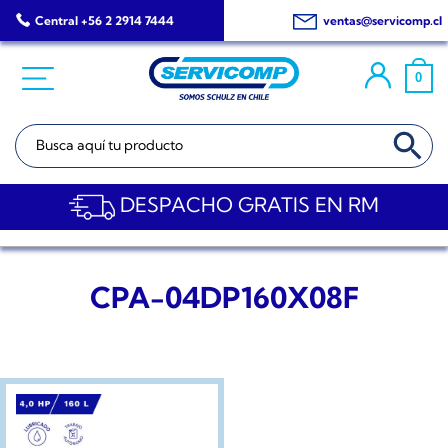
Saltar
Central +56 2 2914 7444
ventas@servicomp.cl
al
contenido
0
BOTÓN DE BÚSQ
Buscar:
DESPACHO GRATIS EN RM
CPA-04DP160X08F