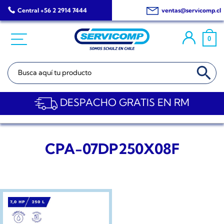
Saltar
Central +56 2 2914 7444
ventas@servicomp.cl
al
contenido
0
BOTÓN DE BÚSQ
Buscar:
DESPACHO GRATIS EN RM
CPA-07DP250X08F